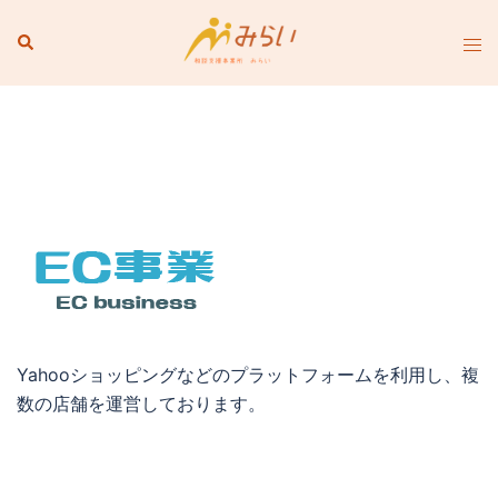
コ
検
ト
ン
索
グ
テ
ル
ン
メ
ツ
ニ
へ
ュ
ス
ー
キ
ッ
プ
Yahooショッピングなどのプラットフォームを利用し、複
数の店舗を運営しております。